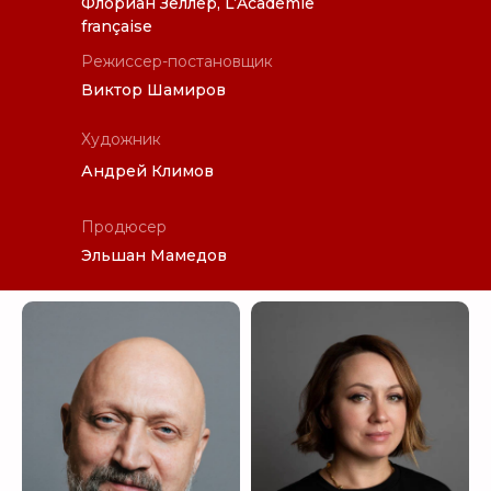
Флориан Зеллер, L’Académie
française
Режиссер-постановщик
Виктор Шамиров
Художник
Андрей Климов
Продюсер
Эльшан Мамедов